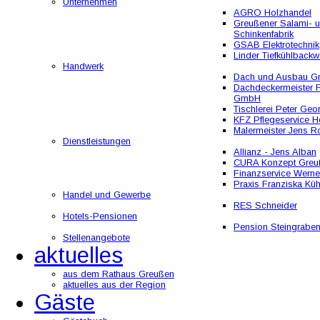
Unternehmen
AGRO Holzhandel
Greußener Salami- 
Schinkenfabrik
GSAB Elektrotechnik
Linder Tiefkühlbackw
Handwerk
Dach und Ausbau 
Dachdeckermeister F
GmbH
Tischlerei Peter Geo
KFZ Pflegeservice He
Malermeister Jens R
Dienstleistungen
Allianz - Jens Alban
CURA Konzept Greu
Finanzservice Werne
Praxis Franziska Kü
Handel und Gewerbe
RES Schneider
Hotels-Pensionen
Pension Steingrabe
Stellenangebote
aktuelles
aus dem Rathaus Greußen
aktuelles aus der Region
Gäste