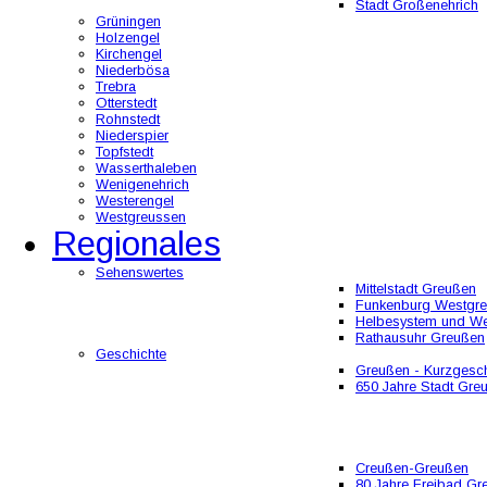
Stadt Großenehrich
Grüningen
Holzengel
Kirchengel
Niederbösa
Trebra
Otterstedt
Rohnstedt
Niederspier
Topfstedt
Wasserthaleben
Wenigenehrich
Westerengel
Westgreussen
Regionales
Sehenswertes
Mittelstadt Greußen
Funkenburg Westgr
Helbesystem und W
Rathausuhr Greußen
Geschichte
Greußen - Kurzgesch
650 Jahre Stadt Gre
Creußen-Greußen
80 Jahre Freibad Gr