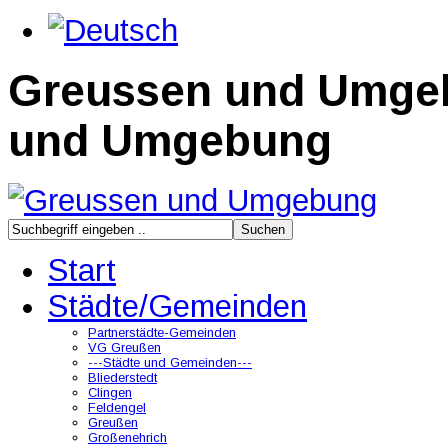
Greussen und Umge
und Umgebung
Start
Städte/Gemeinden
Partnerstädte-Gemeinden
VG Greußen
---Städte und Gemeinden---
Bliederstedt
Clingen
Feldengel
Greußen
Großenehrich