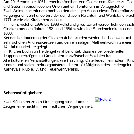
Am 29. September 1061 schenkte Adelbert von Gosek dem Kloster zu Gose
und Güter in verschiedenen Orten und ein Territorium in Velteggelethe.
Zwei Waidsteine erinnern noch an den einstigen Anbau dieser Färberpflanze
vergangenen Jahrhunderten, der den Bauern Reichtum und Wohlstand brac
1771 wurde die Kirche neu gebaut.
Im Turm, welcher 1996 bis 1998 vollständig restauriert wurde, befinden sich
Glocken aus den Jahren 1521 und 1686 sowie eine Stundenglocke aus dem
1600.
Bei der Restaurierung der Glockenstube, wurden wieder das Fachwerk mit 
sehr schönen Andreaskreuzen und den einmaligen Maßwerk-Schnitzereien
14. Jahrhundert freigelegt.
Im Kirchenbuch von Feldengel wird berichtet, dass es bei wiederholten
Truppendurchzügen zu Greueltaten französischer Soldaten kam.
Alle kulturellen Veranstaltungen, wie Fasching, Osterfeuer, Heimatfest, Kind
Kirmes und vieles mehr organisieren die ca. 70 Mitglieder des Feldengeler
Karnevals Klub e. V. und Feuerwehrvereins.
Sehenswürdigkeiten:
Zwei Sühnekreuze am Ortseingang sind stumme
Zeugen einer nicht immer friedlichen Vergangenheit.