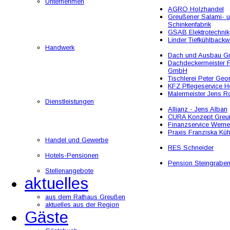
Unternehmen
AGRO Holzhandel
Greußener Salami- 
Schinkenfabrik
GSAB Elektrotechnik
Linder Tiefkühlbackw
Handwerk
Dach und Ausbau 
Dachdeckermeister F
GmbH
Tischlerei Peter Geo
KFZ Pflegeservice He
Malermeister Jens R
Dienstleistungen
Allianz - Jens Alban
CURA Konzept Greu
Finanzservice Werne
Praxis Franziska Kü
Handel und Gewerbe
RES Schneider
Hotels-Pensionen
Pension Steingrabe
Stellenangebote
aktuelles
aus dem Rathaus Greußen
aktuelles aus der Region
Gäste