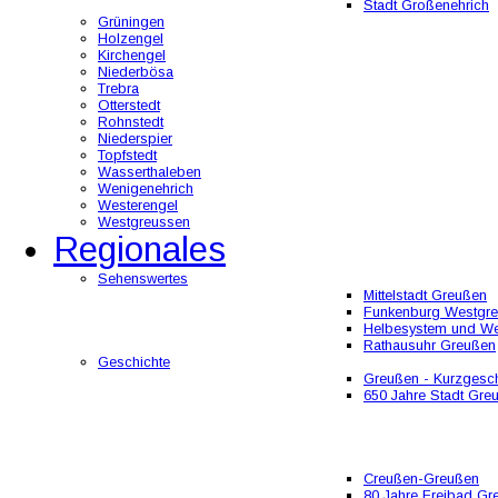
Stadt Großenehrich
Grüningen
Holzengel
Kirchengel
Niederbösa
Trebra
Otterstedt
Rohnstedt
Niederspier
Topfstedt
Wasserthaleben
Wenigenehrich
Westerengel
Westgreussen
Regionales
Sehenswertes
Mittelstadt Greußen
Funkenburg Westgr
Helbesystem und W
Rathausuhr Greußen
Geschichte
Greußen - Kurzgesch
650 Jahre Stadt Gre
Creußen-Greußen
80 Jahre Freibad Gr