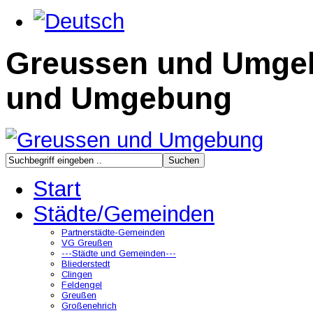
Greussen und Umge
und Umgebung
Start
Städte/Gemeinden
Partnerstädte-Gemeinden
VG Greußen
---Städte und Gemeinden---
Bliederstedt
Clingen
Feldengel
Greußen
Großenehrich