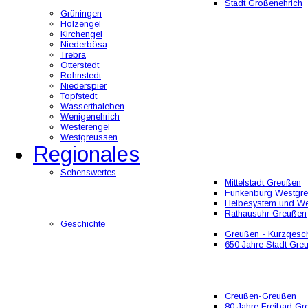
Stadt Großenehrich
Grüningen
Holzengel
Kirchengel
Niederbösa
Trebra
Otterstedt
Rohnstedt
Niederspier
Topfstedt
Wasserthaleben
Wenigenehrich
Westerengel
Westgreussen
Regionales
Sehenswertes
Mittelstadt Greußen
Funkenburg Westgr
Helbesystem und W
Rathausuhr Greußen
Geschichte
Greußen - Kurzgesch
650 Jahre Stadt Gre
Creußen-Greußen
80 Jahre Freibad Gr