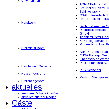
Unternehmen
AGRO Holzhandel
Greußener Salami- 
Schinkenfabrik
GSAB Elektrotechnik
Linder Tiefkühlbackw
Handwerk
Dach und Ausbau 
Dachdeckermeister F
GmbH
Tischlerei Peter Geo
KFZ Pflegeservice He
Malermeister Jens R
Dienstleistungen
Allianz - Jens Alban
CURA Konzept Greu
Finanzservice Werne
Praxis Franziska Kü
Handel und Gewerbe
RES Schneider
Hotels-Pensionen
Pension Steingrabe
Stellenangebote
aktuelles
aus dem Rathaus Greußen
aktuelles aus der Region
Gäste