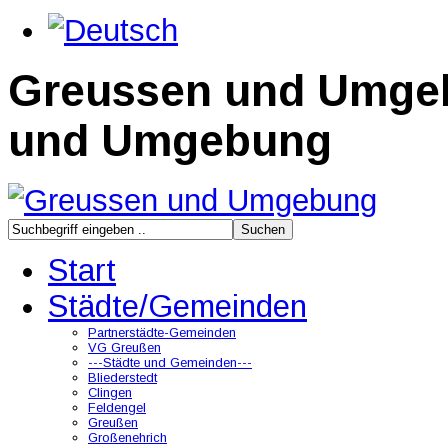
Greussen und Umge
und Umgebung
Start
Städte/Gemeinden
Partnerstädte-Gemeinden
VG Greußen
---Städte und Gemeinden---
Bliederstedt
Clingen
Feldengel
Greußen
Großenehrich