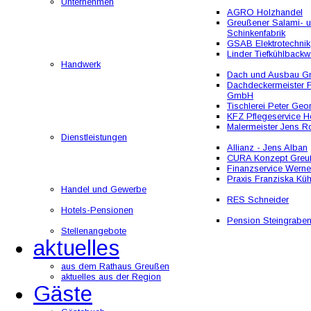
Unternehmen
AGRO Holzhandel
Greußener Salami- 
Schinkenfabrik
GSAB Elektrotechnik
Linder Tiefkühlbackw
Handwerk
Dach und Ausbau 
Dachdeckermeister F
GmbH
Tischlerei Peter Geo
KFZ Pflegeservice He
Malermeister Jens R
Dienstleistungen
Allianz - Jens Alban
CURA Konzept Greu
Finanzservice Werne
Praxis Franziska Kü
Handel und Gewerbe
RES Schneider
Hotels-Pensionen
Pension Steingrabe
Stellenangebote
aktuelles
aus dem Rathaus Greußen
aktuelles aus der Region
Gäste