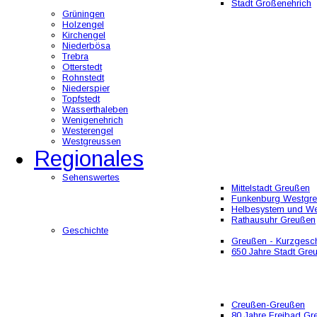
Stadt Großenehrich
Grüningen
Holzengel
Kirchengel
Niederbösa
Trebra
Otterstedt
Rohnstedt
Niederspier
Topfstedt
Wasserthaleben
Wenigenehrich
Westerengel
Westgreussen
Regionales
Sehenswertes
Mittelstadt Greußen
Funkenburg Westgr
Helbesystem und W
Rathausuhr Greußen
Geschichte
Greußen - Kurzgesch
650 Jahre Stadt Gre
Creußen-Greußen
80 Jahre Freibad Gr