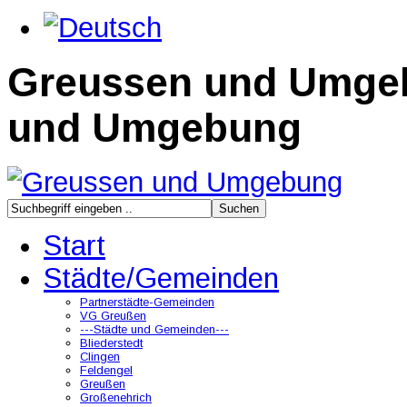
Greussen und Umge
und Umgebung
Start
Städte/Gemeinden
Partnerstädte-Gemeinden
VG Greußen
---Städte und Gemeinden---
Bliederstedt
Clingen
Feldengel
Greußen
Großenehrich