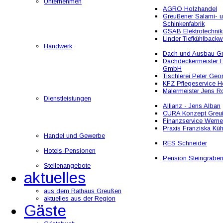
Unternehmen
AGRO Holzhandel
Greußener Salami- 
Schinkenfabrik
GSAB Elektrotechnik
Linder Tiefkühlbackw
Handwerk
Dach und Ausbau 
Dachdeckermeister F
GmbH
Tischlerei Peter Geo
KFZ Pflegeservice He
Malermeister Jens R
Dienstleistungen
Allianz - Jens Alban
CURA Konzept Greu
Finanzservice Werne
Praxis Franziska Kü
Handel und Gewerbe
RES Schneider
Hotels-Pensionen
Pension Steingrabe
Stellenangebote
aktuelles
aus dem Rathaus Greußen
aktuelles aus der Region
Gäste