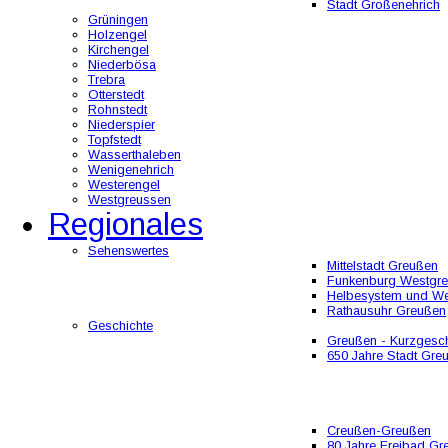
Stadt Großenehrich
Grüningen
Holzengel
Kirchengel
Niederbösa
Trebra
Otterstedt
Rohnstedt
Niederspier
Topfstedt
Wasserthaleben
Wenigenehrich
Westerengel
Westgreussen
Regionales
Sehenswertes
Mittelstadt Greußen
Funkenburg Westgr
Helbesystem und W
Rathausuhr Greußen
Geschichte
Greußen - Kurzgesch
650 Jahre Stadt Gre
Creußen-Greußen
80 Jahre Freibad Gr