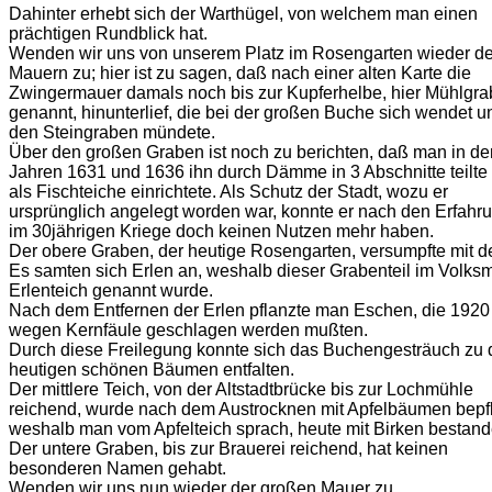
Dahinter erhebt sich der Warthügel, von welchem man einen
prächtigen Rundblick hat.
Wenden wir uns von unserem Platz im Rosengarten wieder d
Mauern zu; hier ist zu sagen, daß nach einer alten Karte die
Zwingermauer damals noch bis zur Kupferhelbe, hier Mühlgr
genannt, hinunterlief, die bei der großen Buche sich wendet u
den Steingraben mündete.
Über den großen Graben ist noch zu berichten, daß man in de
Jahren 1631 und 1636 ihn durch Dämme in 3 Abschnitte teilte
als Fischteiche einrichtete. Als Schutz der Stadt, wozu er
ursprünglich angelegt worden war, konnte er nach den Erfahr
im 30jährigen Kriege doch keinen Nutzen mehr haben.
Der obere Graben, der heutige Rosengarten, versumpfte mit de
Es samten sich Erlen an, weshalb dieser Grabenteil im Volk
Erlenteich genannt wurde.
Nach dem Entfernen der Erlen pflanzte man Eschen, die 1920
wegen Kernfäule geschlagen werden mußten.
Durch diese Freilegung konnte sich das Buchengesträuch zu
heutigen schönen Bäumen entfalten.
Der mittlere Teich, von der Altstadtbrücke bis zur Lochmühle
reichend, wurde nach dem Austrocknen mit Apfelbäumen bepfl
weshalb man vom Apfelteich sprach, heute mit Birken bestand
Der untere Graben, bis zur Brauerei reichend, hat keinen
besonderen Namen gehabt.
Wenden wir uns nun wieder der großen Mauer zu.