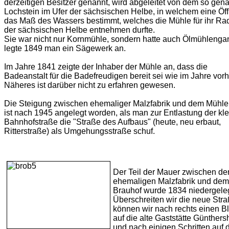
derzeitigen Besitzer genannt, wird abgeleitet von dem so gen
Lochstein im Ufer der sächsischen Helbe, in welchem eine Öf
das Maß des Wassers bestimmt, welches die Mühle für ihr Ra
der sächsischen Helbe entnehmen durfte.
Sie war nicht nur Kornmühle, sondern hatte auch Ölmühlenga
legte 1849 man ein Sägewerk an.
Im Jahre 1841 zeigte der Inhaber der Mühle an, dass die
Badeanstalt für die Badefreudigen bereit sei wie im Jahre vorh
Näheres ist darüber nicht zu erfahren gewesen.
Die Steigung zwischen ehemaliger Malzfabrik und dem Mühl
ist nach 1945 angelegt worden, als man zur Entlastung der kl
Bahnhofstraße die "Straße des Aufbaus" (heute, neu erbaut,
Ritterstraße) als Umgehungsstraße schuf.
Der Teil der Mauer zwischen de
ehemaligen Malzfabrik und dem
Brauhof wurde 1834 niedergeleg
Überschreiten wir die neue Stra
können wir nach rechts einen Bl
auf die alte Gaststätte Günther
und nach einigen Schritten auf 