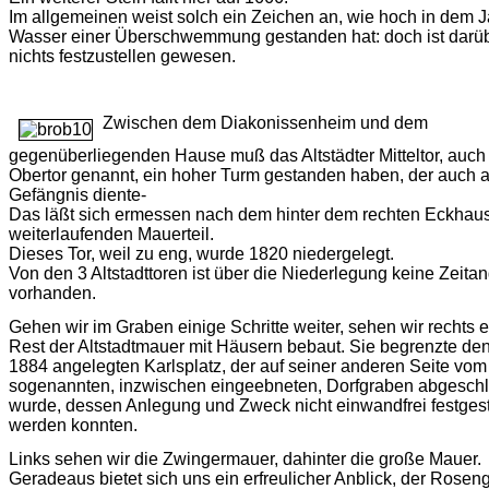
Im allgemeinen weist solch ein Zeichen an, wie hoch in dem 
Wasser einer Überschwemmung gestanden hat: doch ist darü
nichts festzustellen gewesen.
Zwischen dem Diakonissenheim und dem
gegenüberliegenden Hause muß das Altstädter Mitteltor, auch
Obertor genannt, ein hoher Turm gestanden haben, der auch a
Gefängnis diente-
Das läßt sich ermessen nach dem hinter dem rechten Eckhau
weiterlaufenden Mauerteil.
Dieses Tor, weil zu eng, wurde 1820 niedergelegt.
Von den 3 Altstadttoren ist über die Niederlegung keine Zeita
vorhanden.
Gehen wir im Graben einige Schritte weiter, sehen wir rechts 
Rest der Altstadtmauer mit Häusern bebaut. Sie begrenzte de
1884 angelegten Karlsplatz, der auf seiner anderen Seite vom
sogenannten, inzwischen eingeebneten, Dorfgraben abgesch
wurde, dessen Anlegung und Zweck nicht einwandfrei festgest
werden konnten.
Links sehen wir die Zwingermauer, dahinter die große Mauer.
Geradeaus bietet sich uns ein erfreulicher Anblick, der Roseng