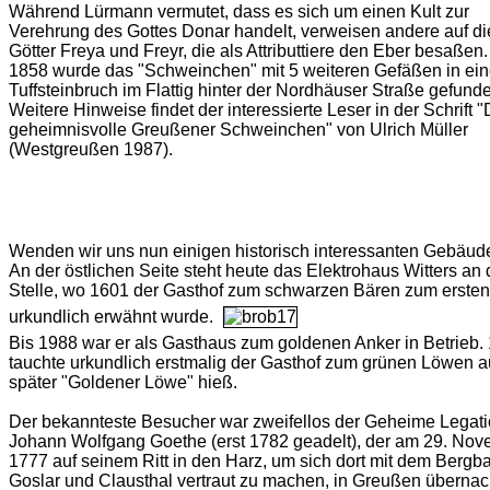
Während Lürmann vermutet, dass es sich um einen Kult zur
Verehrung des Gottes Donar handelt, verweisen andere auf di
Götter Freya und Freyr, die als Attributtiere den Eber besaßen.
1858 wurde das "Schweinchen" mit 5 weiteren Gefäßen in ei
Tuffsteinbruch im Flattig hinter der Nordhäuser Straße gefund
Weitere Hinweise findet der interessierte Leser in der Schrift 
geheimnisvolle Greußener Schweinchen" von Ulrich Müller
(Westgreußen 1987).
Wenden wir uns nun einigen historisch interessanten Gebäud
An der östlichen Seite steht heute das Elektrohaus Witters an 
Stelle, wo 1601 der Gasthof zum schwarzen Bären zum erste
urkundlich erwähnt wurde.
Bis 1988 war er als Gasthaus zum goldenen Anker in Betrieb.
tauchte urkundlich erstmalig der Gasthof zum grünen Löwen au
später "Goldener Löwe" hieß.
Der bekannteste Besucher war zweifellos der Geheime Legati
Johann Wolfgang Goethe (erst 1782 geadelt), der am 29. No
1777 auf seinem Ritt in den Harz, um sich dort mit dem Berg
Goslar und Clausthal vertraut zu machen, in Greußen übernac