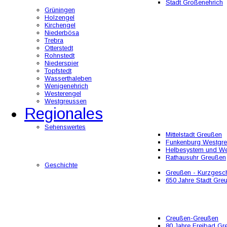
Stadt Großenehrich
Grüningen
Holzengel
Kirchengel
Niederbösa
Trebra
Otterstedt
Rohnstedt
Niederspier
Topfstedt
Wasserthaleben
Wenigenehrich
Westerengel
Westgreussen
Regionales
Sehenswertes
Mittelstadt Greußen
Funkenburg Westgr
Helbesystem und W
Rathausuhr Greußen
Geschichte
Greußen - Kurzgesch
650 Jahre Stadt Gre
Creußen-Greußen
80 Jahre Freibad Gr