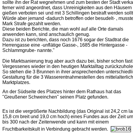
sollte ihn der Rat wegnehmen und zum besten der Stadt verka
ferner wird angeordnet, dass Unreinigkeiten aus den Häusern
gießen verboten sei und mit 3 Schillingen bestraft werden sollt
Würde aber jemand -dadurch betroffen oder besudelt- , musste
Mark Strafe gezahlt werden.
Diese beiden Berichte, die man wohl auf alle Orte damals
anwenden kann, sind anschaulich genug.
Dazu ist zu berichten, dass noch 1676 sogar der Stadtrat die
Herrengasse eine -unflätige Gasse-, 1685 die Hintergasse -
Schlammgrube- nannte."
Die Marktsanierung trug aber auch dazu bei, bisher schon fast
Vergessenes wieder in den heutigen Marktalltag zurückzuhole
So stehen die 3 Brunnen in ihrer ansprechenden unterschiedl
Gestaltung für die 3 Wasserentnahmestellen des mittelalterlic
Marktplatzes.
An der Südseite des Platzes hinter dem Rathaus hat das
"Greußener Schweinchen" seinen Platz gefunden.
Es ist die vergrößerte Nachbildung (das Original ist 24,2 cm la
15,8 cm breit und 19,0 cm hoch) eines Fundes aus der Zeit u
bis 300 nach der Zeitenwende und kann mit einem
Fruchtbarkeitskult in Verbindung gebracht werden.