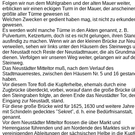
Folgen wir nun dem Mühlgraben und der alten Mauer weiter,
erblicken wir einen eckigen Turm in der Mauer, der anscheine
größte aller Türme gewesen ist.
Welchen Zwecken er gedient haben mag, ist nicht zu erkunde
gewesen.
Es werden wohl manche Türme in den Akten genannt, z. B.
Pulverturm, Ketzerturm, doch ist es nicht gelungen, ihren Stan
ausfindig zu machen. Wenn wir an der kleinen Brücke zur Neu
verweilen, sehen wir links unter den Häusern des Steinwegs 
der Neustadt noch Reste der Neustadtmauer, die als Grundm
dienen. Verfolgen wir unseren Weg weiter, gelangen wir auf d
Steinweg.
Das Neustädter Mitteltor muß, nach dem Verlauf des
Stadtmauerrestes, zwischen den Häusern Nr. 5 und 16 gesta
haben.
Vor diesem Tore floß die Kupferhelbe, ehemals durch eine
Zugbrücke überdeckt, vorbei, worauf dann die große Brücke ü
den Steingraben folgte, an deren Ende das Neustädter Tor, de
Eingang zur Neustadt, stand.
Für diese große Brücke wird für 1625, 1630 und weitere Jahre
mit Schindeln gedecktes "Sekret", d. h. eine Bedürfnisanstalt,
genannt.
Vor dem Neustädter Mitteltor flossen die über Markt und
Herrengasse führenden und am Nordende des Marktes sich w
vereinigenden Ableitungen der sächsischen Helbe in die Kupf