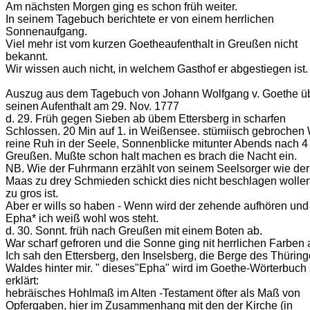
Am nächsten Morgen ging es schon früh weiter.
In seinem Tagebuch berichtete er von einem herrlichen
Sonnenaufgang.
Viel mehr ist vom kurzen Goetheaufenthalt in Greußen nicht
bekannt.
Wir wissen auch nicht, in welchem Gasthof er abgestiegen ist.
Auszug aus dem Tagebuch von Johann Wolfgang v. Goethe ü
seinen Aufenthalt am 29. Nov. 1777
d. 29. Früh gegen Sieben ab übem Ettersberg in scharfen
Schlossen. 20 Min auf 1. in Weißensee. stümiisch gebrochen 
reine Ruh in der Seele, Sonnenblicke mitunter Abends nach 4 
Greußen. Mußte schon halt machen es brach die Nacht ein.
NB. Wie der Fuhrmann erzählt von seinem Seelsorger wie der
Maas zu drey Schmieden schickt dies nicht beschlagen wollen
zu gros ist.
Aber er wills so haben - Wenn wird der zehende aufhören und
Epha* ich weiß wohl wos steht.
d. 30. Sonnt. früh nach Greußen mit einem Boten ab.
War scharf gefroren und die Sonne ging nit herrlichen Farben 
Ich sah den Ettersberg, den Inselsberg, die Berge des Thüring
Waldes hinter mir. " dieses"Epha" wird im Goethe-Wörterbuch
erklärt:
hebräisches Hohlmaß im Alten -Testament öfter als Maß von
Opfergaben, hier im Zusammenhang mit den der Kirche (in