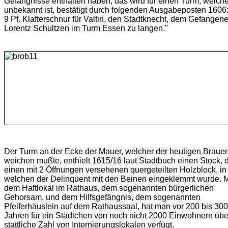
Gefängnisse enthalten haben; das wird für einen Turm, welche
unbekannt ist, bestätigt durch folgenden Ausgabeposten 1606
9 Pf. Klafterschnur für Valtin, den Stadtknecht, dem Gefangen
Lorentz Schultzen im Turm Essen zu langen."
Der Turm an der Ecke der Mauer, welcher der heutigen Brauer
weichen mußte, enthielt 1615/16 laut Stadtbuch einen Stock, d
einen mit 2 Öffnungen versehenen quergeteilten Holzblock, in
welchen der Delinquent mit den Beinen eingeklemmt wurde. M
dem Haftlokal im Rathaus, dem sogenannten bürgerlichen
Gehorsam, und dem Hilfsgefängnis, dem sogenannten
Pfeiferhäuslein auf dem Rathaussaal, hat man vor 200 bis 300
Jahren für ein Städtchen von noch nicht 2000 Einwohnern übe
stattliche Zahl von Internierungslokalen verfügt.