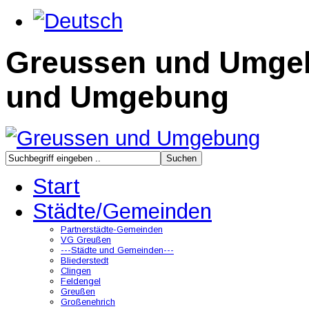
Greussen und Umge
und Umgebung
Start
Städte/Gemeinden
Partnerstädte-Gemeinden
VG Greußen
---Städte und Gemeinden---
Bliederstedt
Clingen
Feldengel
Greußen
Großenehrich