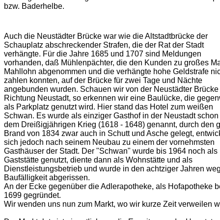
bzw. Baderhelbe.
Auch die Neustädter Brücke war wie die Altstadtbrücke der
Schauplatz abschreckender Strafen, die der Rat der Stadt
verhängte. Für die Jahre 1685 und 1707 sind Meldungen
vorhanden, daß Mühlenpächter, die den Kunden zu großes Ma
Mahllohn abgenommen und die verhängte hohe Geldstrafe nic
zahlen konnten, auf der Brücke für zwei Tage und Nächte
angebunden wurden. Schauen wir von der Neustädter Brücke 
Richtung Neustadt, so erkennen wir eine Baulücke, die gegen
als Parkplatz genutzt wird. Hier stand das Hotel zum weißen
Schwan. Es wurde als einziger Gasthof in der Neustadt schon
dem Dreißigjährigen Krieg (1618 - 1648) genannt, durch den 
Brand von 1834 zwar auch in Schutt und Asche gelegt, entwic
sich jedoch nach seinem Neubau zu einem der vornehmsten
Gasthäuser der Stadt. Der "Schwan" wurde bis 1964 noch als
Gaststätte genutzt, diente dann als Wohnstätte und als
Dienstleistungsbetrieb und wurde in den achtziger Jahren we
Baufälligkeit abgerissen.
An der Ecke gegenüber die Adlerapotheke, als Hofapotheke be
1699 gegründet.
Wir wenden uns nun zum Markt, wo wir kurze Zeit verweilen w