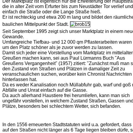
Der Marktplatz ist eigentlich nur die Erweiterung der Hauptstr
die in alter Zeit vom Erfurter bis zum Neustädter Tor verlief und
einfach die Straße oder die Lange Straße hieß.
Er ist rechteckig und etwa 200 m lang und bildet den räumlic
baulichen Mittelpunkt der Stadt.
Seit September 1995 zeigt sich unser Marktplatz in einem ne
Gewande.
Umfangreiche Tiefbau- und 12 000 qm Pflasterarbeiten waren 
um den Platz schöner als je zuvor werden zu lassen.
Damit sich jeder eine Vorstellung vom Marktplatz im mittelalte
Greußen machen kann, sei aus Paul Lürmanns Buch "Aus
Greußens Vergangenheit" (1957) zitiert: "Zunächst muß man s
den Zustand von Straßen und Plätzen in damaliger Zeit zu
veranschaulichen suchen, worüber kein Chronist Nachrichten
hinterlassen hat.
Da es weder Kanalisation noch Müllabfuhr gab, warf und goß
Abfälle und Unrat einfach auf die Gasse.
Da auch allerhand Haustiere frei herumliefen, kann man sich
ungefähr vorstellen, in welchem Zustand Straßen, Gassen un
Plätze, besonders bei schlechtem Wetter, sich befanden.
In den 1556 erneuerten Stadtstatuten wird u.a. gefordert, dass
auf den Straßen nicht länger als 6 Tage liegen bleiben dürfe, 