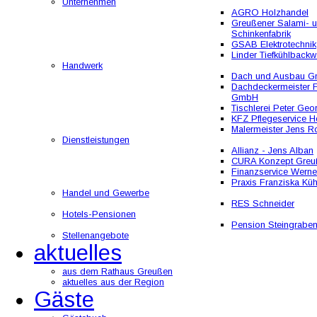
Unternehmen
AGRO Holzhandel
Greußener Salami- 
Schinkenfabrik
GSAB Elektrotechnik
Linder Tiefkühlbackw
Handwerk
Dach und Ausbau 
Dachdeckermeister F
GmbH
Tischlerei Peter Geo
KFZ Pflegeservice He
Malermeister Jens R
Dienstleistungen
Allianz - Jens Alban
CURA Konzept Greu
Finanzservice Werne
Praxis Franziska Kü
Handel und Gewerbe
RES Schneider
Hotels-Pensionen
Pension Steingrabe
Stellenangebote
aktuelles
aus dem Rathaus Greußen
aktuelles aus der Region
Gäste