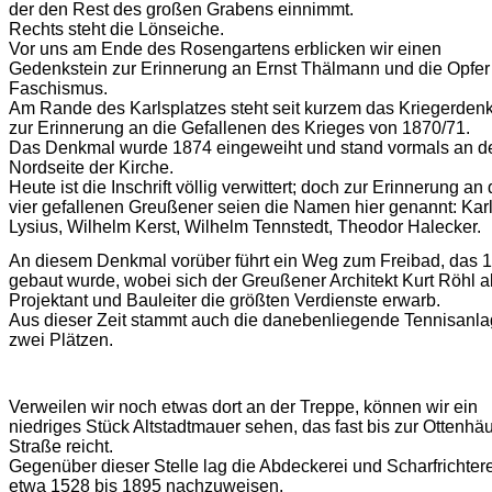
der den Rest des großen Grabens einnimmt.
Rechts steht die Lönseiche.
Vor uns am Ende des Rosengartens erblicken wir einen
Gedenkstein zur Erinnerung an Ernst Thälmann und die Opfer
Faschismus.
Am Rande des Karlsplatzes steht seit kurzem das Kriegerden
zur Erinnerung an die Gefallenen des Krieges von 1870/71.
Das Denkmal wurde 1874 eingeweiht und stand vormals an d
Nordseite der Kirche.
Heute ist die Inschrift völlig verwittert; doch zur Erinnerung an 
vier gefallenen Greußener seien die Namen hier genannt: Kar
Lysius, Wilhelm Kerst, Wilhelm Tennstedt, Theodor Halecker.
An diesem Denkmal vorüber führt ein Weg zum Freibad, das 
gebaut wurde, wobei sich der Greußener Architekt Kurt Röhl a
Projektant und Bauleiter die größten Verdienste erwarb.
Aus dieser Zeit stammt auch die danebenliegende Tennisanla
zwei Plätzen.
Verweilen wir noch etwas dort an der Treppe, können wir ein
niedriges Stück Altstadtmauer sehen, das fast bis zur Ottenhä
Straße reicht.
Gegenüber dieser Stelle lag die Abdeckerei und Scharfrichtere
etwa 1528 bis 1895 nachzuweisen.