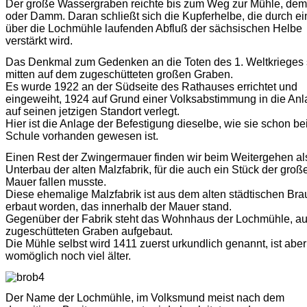
Der große Wassergraben reichte bis zum Weg zur Mühle, dem
oder Damm. Daran schließt sich die Kupferhelbe, die durch e
über die Lochmühle laufenden Abfluß der sächsischen Helbe
verstärkt wird.
Das Denkmal zum Gedenken an die Toten des 1. Weltkrieges 
mitten auf dem zugeschütteten großen Graben.
Es wurde 1922 an der Südseite des Rathauses errichtet und
eingeweiht, 1924 auf Grund einer Volksabstimmung in die An
auf seinen jetzigen Standort verlegt.
Hier ist die Anlage der Befestigung dieselbe, wie sie schon be
Schule vorhanden gewesen ist.
Einen Rest der Zwingermauer finden wir beim Weitergehen al
Unterbau der alten Malzfabrik, für die auch ein Stück der groß
Mauer fallen musste.
Diese ehemalige Malzfabrik ist aus dem alten städtischen Br
erbaut worden, das innerhalb der Mauer stand.
Gegenüber der Fabrik steht das Wohnhaus der Lochmühle, a
zugeschütteten Graben aufgebaut.
Die Mühle selbst wird 1411 zuerst urkundlich genannt, ist aber
womöglich noch viel älter.
Der Name der Lochmühle, im Volksmund meist nach dem