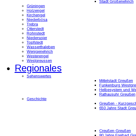
Stadt Großenehrich
Grüningen
Holzengel
Kirchengel
Niederbösa
Trebra
Otterstedt
Rohnstedt
Niederspier
Topfstedt
Wasserthaleben
Wenigenehrich
Westerengel
Westgreussen
Regionales
Sehenswertes
Mittelstadt Greußen
Funkenburg Westgr
Helbesystem und W
Rathausuhr Greußen
Geschichte
Greußen - Kurzgesch
650 Jahre Stadt Gre
Creußen-Greußen
80 Jahre Freibad Gr