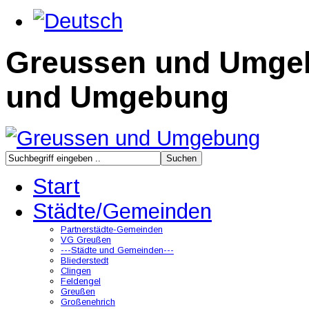
Greussen und Umge
und Umgebung
Start
Städte/Gemeinden
Partnerstädte-Gemeinden
VG Greußen
---Städte und Gemeinden---
Bliederstedt
Clingen
Feldengel
Greußen
Großenehrich