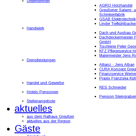
Unternehmen
AGRO Holzhandel
Greußener Salami- 
Schinkenfabrik
GSAB Elektrotechnik
Linder Tiefkühlbackw
Handwerk
Dach und Ausbau 
Dachdeckermeister F
GmbH
Tischlerei Peter Geo
KFZ Pflegeservice He
Malermeister Jens R
Dienstleistungen
Allianz - Jens Alban
CURA Konzept Greu
Finanzservice Werne
Praxis Franziska Kü
Handel und Gewerbe
RES Schneider
Hotels-Pensionen
Pension Steingrabe
Stellenangebote
aktuelles
aus dem Rathaus Greußen
aktuelles aus der Region
Gäste