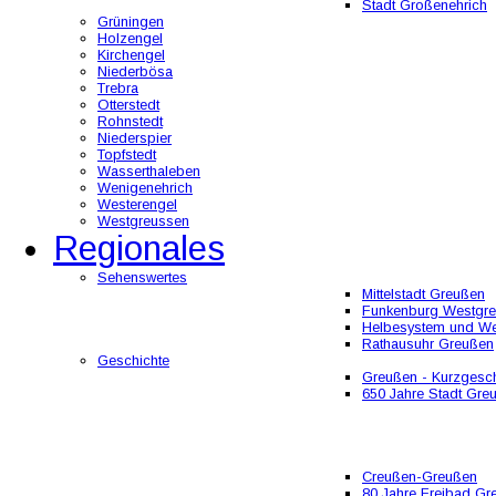
Stadt Großenehrich
Grüningen
Holzengel
Kirchengel
Niederbösa
Trebra
Otterstedt
Rohnstedt
Niederspier
Topfstedt
Wasserthaleben
Wenigenehrich
Westerengel
Westgreussen
Regionales
Sehenswertes
Mittelstadt Greußen
Funkenburg Westgr
Helbesystem und W
Rathausuhr Greußen
Geschichte
Greußen - Kurzgesch
650 Jahre Stadt Gre
Creußen-Greußen
80 Jahre Freibad Gr