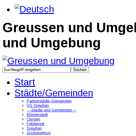
Greussen und Umge
und Umgebung
Start
Städte/Gemeinden
Partnerstädte-Gemeinden
VG Greußen
---Städte und Gemeinden---
Bliederstedt
Clingen
Feldengel
Greußen
Großenehrich