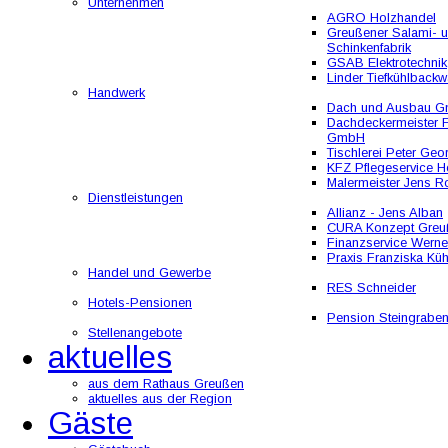
Unternehmen
AGRO Holzhandel
Greußener Salami- 
Schinkenfabrik
GSAB Elektrotechnik
Linder Tiefkühlbackw
Handwerk
Dach und Ausbau 
Dachdeckermeister F
GmbH
Tischlerei Peter Geo
KFZ Pflegeservice He
Malermeister Jens R
Dienstleistungen
Allianz - Jens Alban
CURA Konzept Greu
Finanzservice Werne
Praxis Franziska Kü
Handel und Gewerbe
RES Schneider
Hotels-Pensionen
Pension Steingrabe
Stellenangebote
aktuelles
aus dem Rathaus Greußen
aktuelles aus der Region
Gäste