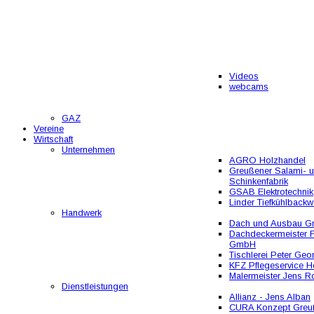
Videos
webcams
GAZ
Vereine
Wirtschaft
Unternehmen
AGRO Holzhandel
Greußener Salami- 
Schinkenfabrik
GSAB Elektrotechnik
Linder Tiefkühlbackw
Handwerk
Dach und Ausbau 
Dachdeckermeister F
GmbH
Tischlerei Peter Geo
KFZ Pflegeservice He
Malermeister Jens R
Dienstleistungen
Allianz - Jens Alban
CURA Konzept Greu