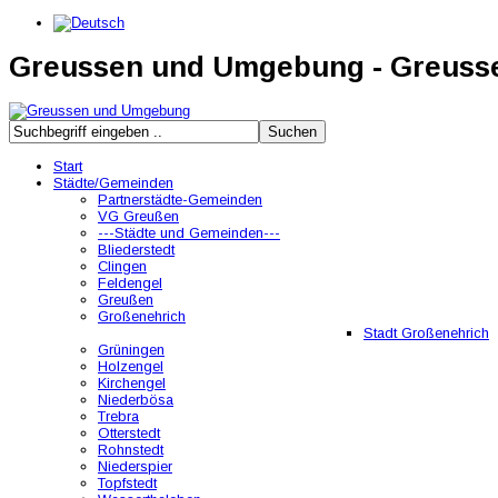
Greussen und Umgebung - Greus
Start
Städte/Gemeinden
Partnerstädte-Gemeinden
VG Greußen
---Städte und Gemeinden---
Bliederstedt
Clingen
Feldengel
Greußen
Großenehrich
Stadt Großenehrich
Grüningen
Holzengel
Kirchengel
Niederbösa
Trebra
Otterstedt
Rohnstedt
Niederspier
Topfstedt