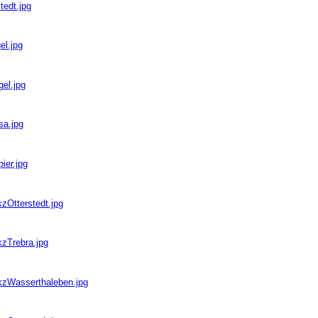
tedt.jpg
el.jpg
gel.jpg
sa.jpg
ier.jpg
zOtterstedt.jpg
kzTrebra.jpg
bkzWasserthaleben.jpg