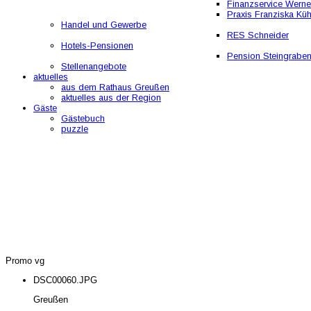
Finanzservice Werne
Praxis Franziska Kü
Handel und Gewerbe
RES Schneider
Hotels-Pensionen
Pension Steingrabe
Stellenangebote
aktuelles
aus dem Rathaus Greußen
aktuelles aus der Region
Gäste
Gästebuch
puzzle
Promo vg
DSC00060.JPG
Greußen