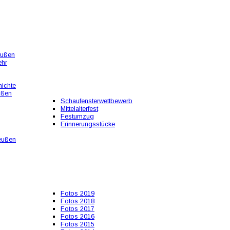
eußen
ehr
ichte
ußen
Schaufensterwettbewerb
Mittelalterfest
Festumzug
Erinnerungsstücke
eußen
Fotos 2019
Fotos 2018
Fotos 2017
Fotos 2016
Fotos 2015