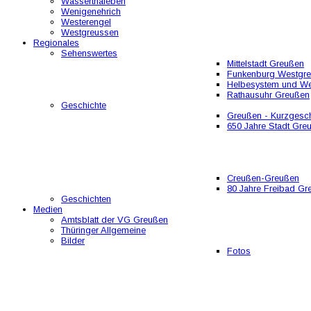
Wasserthaleben
Wenigenehrich
Westerengel
Westgreussen
Regionales
Sehenswertes
Mittelstadt Greußen
Funkenburg Westgr
Helbesystem und W
Rathausuhr Greußen
Geschichte
Greußen - Kurzgesch
650 Jahre Stadt Gre
Creußen-Greußen
80 Jahre Freibad Gr
Geschichten
Medien
Amtsblatt der VG Greußen
Thüringer Allgemeine
Bilder
Fotos