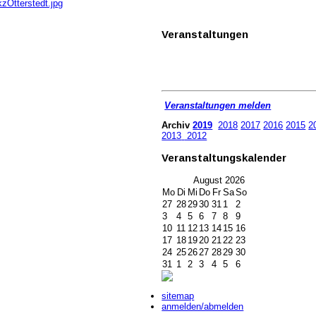
zOtterstedt.jpg
Veranstaltungen
Veranstaltungen melden
Archiv
2019
2018
2017
2016
2015
2
2013
2012
Veranstaltungskalender
August
2026
Mo
Di
Mi
Do
Fr
Sa
So
27
28
29
30
31
1
2
3
4
5
6
7
8
9
10
11
12
13
14
15
16
17
18
19
20
21
22
23
24
25
26
27
28
29
30
31
1
2
3
4
5
6
sitemap
anmelden/abmelden