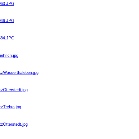
0060.JPG
0046.JPG
1584.JPG
ehrich.jpg
bkzWasserthaleben.jpg
zOtterstedt.jpg
kzTrebra.jpg
zOtterstedt.jpg