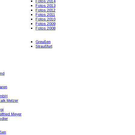
Fotos 2014
Fotos 2013
Fotos 2012
Fotos 2011
Fotos 2010
Fotos 2009
Fotos 2008
Greußen
Straußfurt
und
aren
GmbH
alk Melzer
rgi
lfried Meyer
odler
ßen