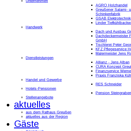
Unternehmen
AGRO Holzhandel
Greußener Salami- 
Schinkenfabrik
GSAB Elektrotechnik
Linder Tiefkühlbackw
Handwerk
Dach und Ausbau 
Dachdeckermeister F
GmbH
Tischlerei Peter Geo
KFZ Pflegeservice He
Malermeister Jens R
Dienstleistungen
Allianz - Jens Alban
CURA Konzept Greu
Finanzservice Werne
Praxis Franziska Kü
Handel und Gewerbe
RES Schneider
Hotels-Pensionen
Pension Steingrabe
Stellenangebote
aktuelles
aus dem Rathaus Greußen
aktuelles aus der Region
Gäste