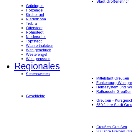
Stadt Großenehrich
Grüningen
Holzengel
Kirchengel
Niederbösa
Trebra
Otterstedt
Rohnstedt
Niederspier
Topfstedt
Wasserthaleben
Wenigenehrich
Westerengel
Westgreussen
Regionales
Sehenswertes
Mittelstadt Greußen
Funkenburg Westgr
Helbesystem und W
Rathausuhr Greußen
Geschichte
Greußen - Kurzgesch
650 Jahre Stadt Gre
Creußen-Greußen
80 Jahre Freibad Gr