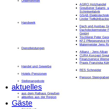
Unternehmen
AGRO Holzhandel
Greußener Salami- 
Schinkenfabrik
GSAB Elektrotechnik
Linder Tiefkühlbackw
Handwerk
Dach und Ausbau 
Dachdeckermeister F
GmbH
Tischlerei Peter Geo
KFZ Pflegeservice He
Malermeister Jens R
Dienstleistungen
Allianz - Jens Alban
CURA Konzept Greu
Finanzservice Werne
Praxis Franziska Kü
Handel und Gewerbe
RES Schneider
Hotels-Pensionen
Pension Steingrabe
Stellenangebote
aktuelles
aus dem Rathaus Greußen
aktuelles aus der Region
Gäste