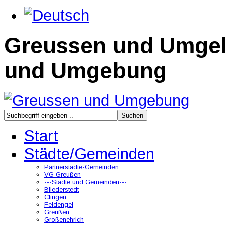
Greussen und Umge
und Umgebung
Start
Städte/Gemeinden
Partnerstädte-Gemeinden
VG Greußen
---Städte und Gemeinden---
Bliederstedt
Clingen
Feldengel
Greußen
Großenehrich