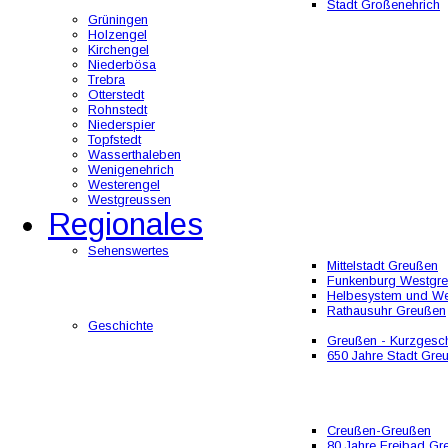
Stadt Großenehrich
Grüningen
Holzengel
Kirchengel
Niederbösa
Trebra
Otterstedt
Rohnstedt
Niederspier
Topfstedt
Wasserthaleben
Wenigenehrich
Westerengel
Westgreussen
Regionales
Sehenswertes
Mittelstadt Greußen
Funkenburg Westgr
Helbesystem und W
Rathausuhr Greußen
Geschichte
Greußen - Kurzgesch
650 Jahre Stadt Gre
Creußen-Greußen
80 Jahre Freibad Gr