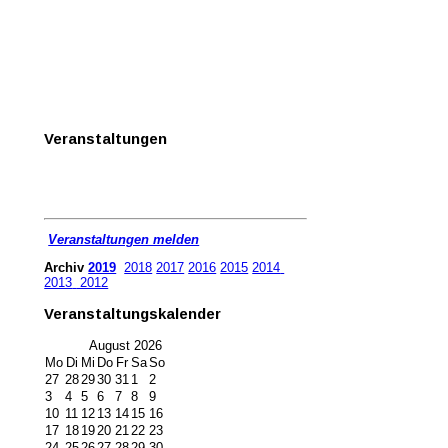
Veranstaltungen
Veranstaltungen melden
Archiv
2019
2018
2017
2016
2015
2014
2013
2012
Veranstaltungskalender
August
2026
Mo
Di
Mi
Do
Fr
Sa
So
27
28
29
30
31
1
2
3
4
5
6
7
8
9
10
11
12
13
14
15
16
17
18
19
20
21
22
23
24
25
26
27
28
29
30