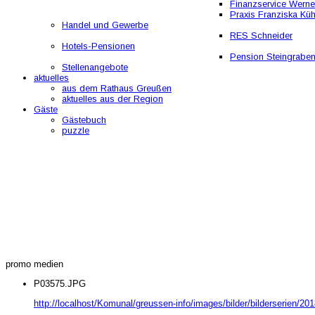
Finanzservice Werne
Praxis Franziska Kü
Handel und Gewerbe
RES Schneider
Hotels-Pensionen
Pension Steingrabe
Stellenangebote
aktuelles
aus dem Rathaus Greußen
aktuelles aus der Region
Gäste
Gästebuch
puzzle
promo medien
P03575.JPG
http://localhost/Komunal/greussen-info/images/bilder/bilderserien