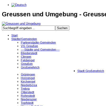
Greussen und Umgebung - Greus
Start
Städte/Gemeinden
Partnerstädte-Gemeinden
VG Greußen
---Städte und Gemeinden---
Bliederstedt
Clingen
Feldengel
Greußen
Großenehrich
Stadt Großenehrich
Grüningen
Holzengel
Kirchengel
Niederbösa
Trebra
Otterstedt
Rohnstedt
Niederspier
Topfstedt