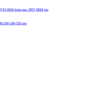
n8743-0665-bote-gaz-2957-0694.jpg
46-200-166-150.jpg