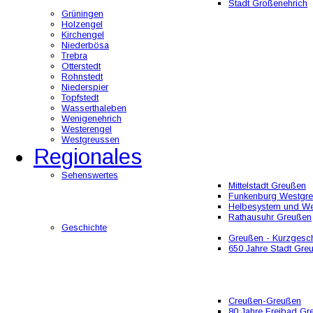
Stadt Großenehrich
Grüningen
Holzengel
Kirchengel
Niederbösa
Trebra
Otterstedt
Rohnstedt
Niederspier
Topfstedt
Wasserthaleben
Wenigenehrich
Westerengel
Westgreussen
Regionales
Sehenswertes
Mittelstadt Greußen
Funkenburg Westgr
Helbesystem und W
Rathausuhr Greußen
Geschichte
Greußen - Kurzgesch
650 Jahre Stadt Gre
Creußen-Greußen
80 Jahre Freibad Gr