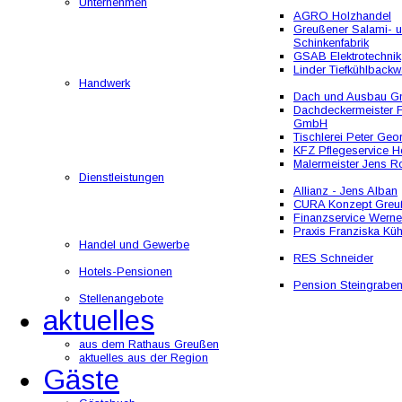
Unternehmen
AGRO Holzhandel
Greußener Salami- 
Schinkenfabrik
GSAB Elektrotechnik
Linder Tiefkühlbackw
Handwerk
Dach und Ausbau 
Dachdeckermeister F
GmbH
Tischlerei Peter Geo
KFZ Pflegeservice He
Malermeister Jens R
Dienstleistungen
Allianz - Jens Alban
CURA Konzept Greu
Finanzservice Werne
Praxis Franziska Kü
Handel und Gewerbe
RES Schneider
Hotels-Pensionen
Pension Steingrabe
Stellenangebote
aktuelles
aus dem Rathaus Greußen
aktuelles aus der Region
Gäste