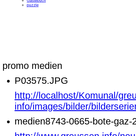
Gästebuch
puzzle
promo medien
P03575.JPG
http://localhost/Komunal/gre
info/images/bilder/bilderse
medien8743-0665-bote-gaz-2