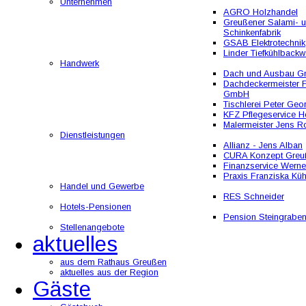
Unternehmen
AGRO Holzhandel
Greußener Salami- 
Schinkenfabrik
GSAB Elektrotechnik
Linder Tiefkühlbackw
Handwerk
Dach und Ausbau 
Dachdeckermeister F
GmbH
Tischlerei Peter Geo
KFZ Pflegeservice He
Malermeister Jens R
Dienstleistungen
Allianz - Jens Alban
CURA Konzept Greu
Finanzservice Werne
Praxis Franziska Kü
Handel und Gewerbe
RES Schneider
Hotels-Pensionen
Pension Steingrabe
Stellenangebote
aktuelles
aus dem Rathaus Greußen
aktuelles aus der Region
Gäste