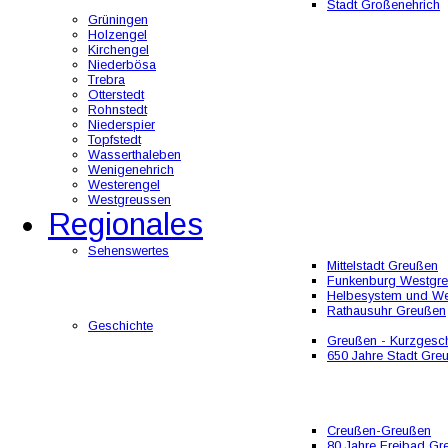
Stadt Großenehrich
Grüningen
Holzengel
Kirchengel
Niederbösa
Trebra
Otterstedt
Rohnstedt
Niederspier
Topfstedt
Wasserthaleben
Wenigenehrich
Westerengel
Westgreussen
Regionales
Sehenswertes
Mittelstadt Greußen
Funkenburg Westgr
Helbesystem und W
Rathausuhr Greußen
Geschichte
Greußen - Kurzgesch
650 Jahre Stadt Gre
Creußen-Greußen
80 Jahre Freibad Gr