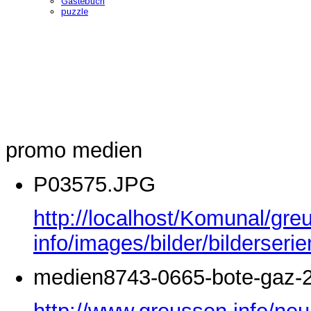
Gästebuch
puzzle
promo medien
P03575.JPG
http://localhost/Komunal/gre
info/images/bilder/bilderse
medien8743-0665-bote-gaz-2