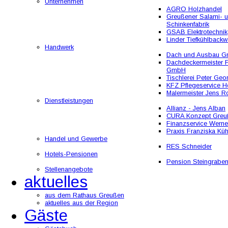
Unternehmen
AGRO Holzhandel
Greußener Salami- 
Schinkenfabrik
GSAB Elektrotechnik
Linder Tiefkühlbackw
Handwerk
Dach und Ausbau 
Dachdeckermeister F
GmbH
Tischlerei Peter Geo
KFZ Pflegeservice He
Malermeister Jens R
Dienstleistungen
Allianz - Jens Alban
CURA Konzept Greu
Finanzservice Werne
Praxis Franziska Kü
Handel und Gewerbe
RES Schneider
Hotels-Pensionen
Pension Steingrabe
Stellenangebote
aktuelles
aus dem Rathaus Greußen
aktuelles aus der Region
Gäste