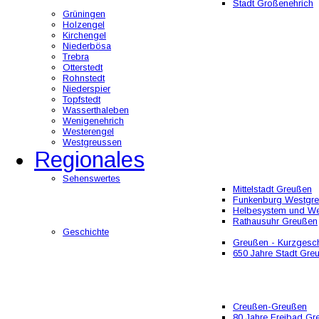
Stadt Großenehrich
Grüningen
Holzengel
Kirchengel
Niederbösa
Trebra
Otterstedt
Rohnstedt
Niederspier
Topfstedt
Wasserthaleben
Wenigenehrich
Westerengel
Westgreussen
Regionales
Sehenswertes
Mittelstadt Greußen
Funkenburg Westgr
Helbesystem und W
Rathausuhr Greußen
Geschichte
Greußen - Kurzgesch
650 Jahre Stadt Gre
Creußen-Greußen
80 Jahre Freibad Gr