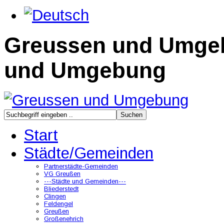
Greussen und Umge
und Umgebung
Start
Städte/Gemeinden
Partnerstädte-Gemeinden
VG Greußen
---Städte und Gemeinden---
Bliederstedt
Clingen
Feldengel
Greußen
Großenehrich