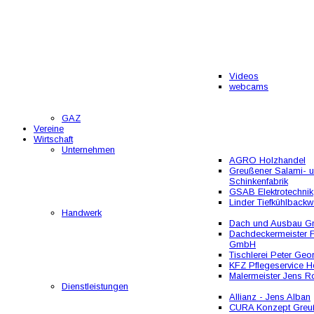
Videos
webcams
GAZ
Vereine
Wirtschaft
Unternehmen
AGRO Holzhandel
Greußener Salami- 
Schinkenfabrik
GSAB Elektrotechnik
Linder Tiefkühlbackw
Handwerk
Dach und Ausbau 
Dachdeckermeister F
GmbH
Tischlerei Peter Geo
KFZ Pflegeservice He
Malermeister Jens R
Dienstleistungen
Allianz - Jens Alban
CURA Konzept Greu