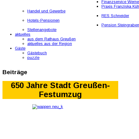
Finanzservice Werne
Praxis Franziska Kü
Handel und Gewerbe
RES Schneider
Hotels-Pensionen
Pension Steingrabe
Stellenangebote
aktuelles
aus dem Rathaus Greußen
aktuelles aus der Region
Gäste
Gästebuch
puzzle
Beiträge
650 Jahre Stadt Greußen-
Festumzug