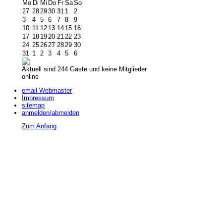
Mo
Di
Mi
Do
Fr
Sa
So
27
28
29
30
31
1
2
3
4
5
6
7
8
9
10
11
12
13
14
15
16
17
18
19
20
21
22
23
24
25
26
27
28
29
30
31
1
2
3
4
5
6
Aktuell sind 244 Gäste und keine Mitglieder
online
email Webmaster
Impressum
sitemap
anmelden/abmelden
Zum Anfang