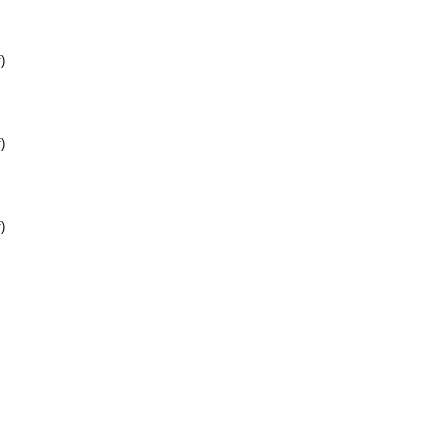
)
)
)