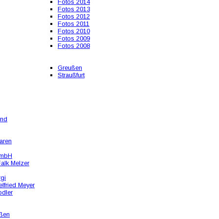
Fotos 2014
Fotos 2013
Fotos 2012
Fotos 2011
Fotos 2010
Fotos 2009
Fotos 2008
Greußen
Straußfurt
und
aren
GmbH
alk Melzer
rgi
lfried Meyer
odler
ßen