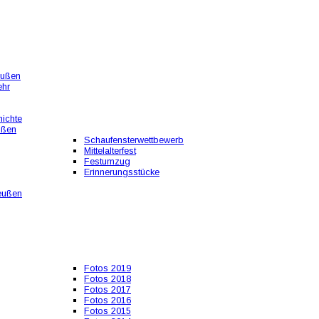
eußen
ehr
ichte
ußen
Schaufensterwettbewerb
Mittelalterfest
Festumzug
Erinnerungsstücke
eußen
Fotos 2019
Fotos 2018
Fotos 2017
Fotos 2016
Fotos 2015