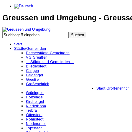
Greussen und Umgebung - Greus
Start
Städte/Gemeinden
Partnerstädte-Gemeinden
VG Greußen
---Städte und Gemeinden---
Bliederstedt
Clingen
Feldengel
Greußen
Großenehrich
Stadt Großenehrich
Grüningen
Holzengel
Kirchengel
Niederbösa
Trebra
Otterstedt
Rohnstedt
Niederspier
Topfstedt