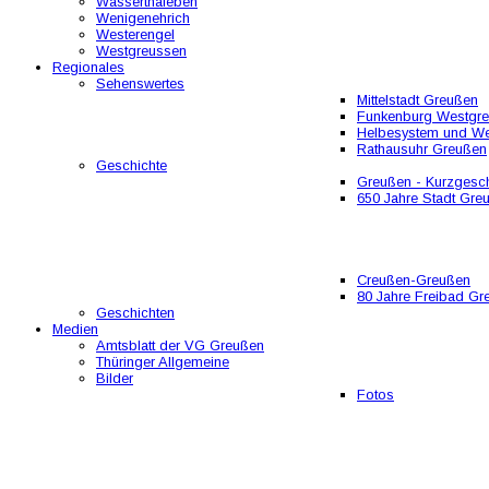
Wasserthaleben
Wenigenehrich
Westerengel
Westgreussen
Regionales
Sehenswertes
Mittelstadt Greußen
Funkenburg Westgr
Helbesystem und W
Rathausuhr Greußen
Geschichte
Greußen - Kurzgesch
650 Jahre Stadt Gre
Creußen-Greußen
80 Jahre Freibad Gr
Geschichten
Medien
Amtsblatt der VG Greußen
Thüringer Allgemeine
Bilder
Fotos