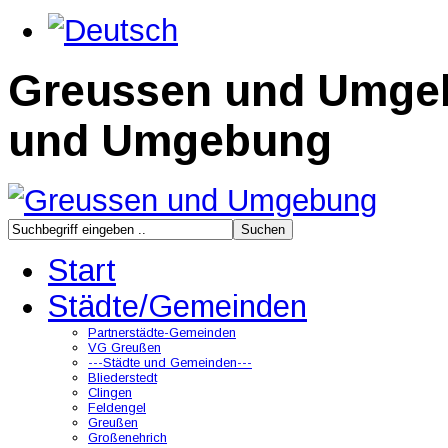
Greussen und Umge
und Umgebung
Start
Städte/Gemeinden
Partnerstädte-Gemeinden
VG Greußen
---Städte und Gemeinden---
Bliederstedt
Clingen
Feldengel
Greußen
Großenehrich