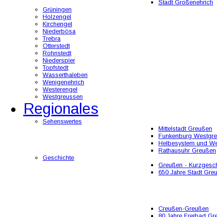
Stadt Großenehrich
Grüningen
Holzengel
Kirchengel
Niederbösa
Trebra
Otterstedt
Rohnstedt
Niederspier
Topfstedt
Wasserthaleben
Wenigenehrich
Westerengel
Westgreussen
Regionales
Sehenswertes
Mittelstadt Greußen
Funkenburg Westgr
Helbesystem und W
Rathausuhr Greußen
Geschichte
Greußen - Kurzgesch
650 Jahre Stadt Gre
Creußen-Greußen
80 Jahre Freibad Gr