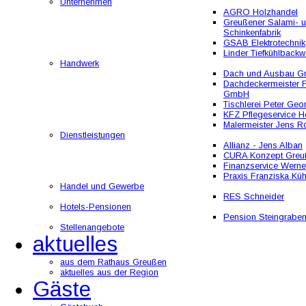
Unternehmen
AGRO Holzhandel
Greußener Salami- 
Schinkenfabrik
GSAB Elektrotechnik
Linder Tiefkühlbackw
Handwerk
Dach und Ausbau 
Dachdeckermeister F
GmbH
Tischlerei Peter Geo
KFZ Pflegeservice He
Malermeister Jens R
Dienstleistungen
Allianz - Jens Alban
CURA Konzept Greu
Finanzservice Werne
Praxis Franziska Kü
Handel und Gewerbe
RES Schneider
Hotels-Pensionen
Pension Steingrabe
Stellenangebote
aktuelles
aus dem Rathaus Greußen
aktuelles aus der Region
Gäste